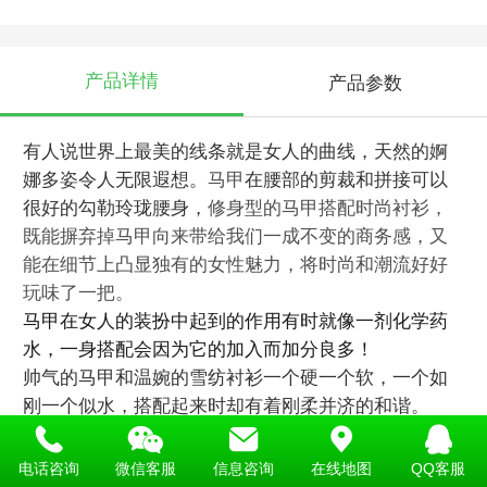
产品详情
产品参数
有人说世界上最美的线条就是女人的曲线，天然的婀
娜多姿令人无限遐想。
马甲
在腰部的剪裁和拼接可以
很好的勾勒玲珑腰身，
修身型的马甲搭配时尚衬衫，
既能摒弃掉马甲向来带给我们一成不变的商务感，又
能在细节上凸显独有的女性魅力，将时尚和潮流好好
玩味了一把。
马甲在女人的装扮中起到的作用有时就像一剂化学药
水，一身搭配会因为它的加入而加分良多！
帅气的马甲和温婉的雪纺衬衫一个硬一个软，一个如
刚一个似水，搭配起来时却有着刚柔并济的和谐。
电话咨询
微信客服
信息咨询
在线地图
QQ客服