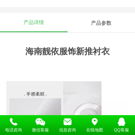
产品详情
产品参数
海南靓依服饰新推衬衣
电话咨询
微信客服
信息咨询
在线地图
QQ客服